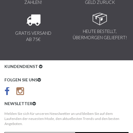
ZAHLEN!
GELD ZURÜCK
HEUTE BESTELLT,
GRATIS VERSAND
ÜBERMORGEN GELIEFERT!
AB 75€
KUNDENDIENST
Kundenservice
FOLGEN SIE UNS
AGB
Datenschutz
NEWSLETTER
Impressum
Melden Sie sich für unseren Newslwetter an und bleiben Sie auf dem
Laufenden der neuesten Mode, den aktuellesten Trends und den besten
Kundeninformationen
Angeboten.
Versandkosten