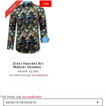
-10%
Ernst Haeckel Art
Männer Hemden -
3095 - Grün
69,99 €
62,99 €
inkl. MwSt und zzgl.
Versandkosten
* Inkl. MwSt. zzgl.
Versandkosten