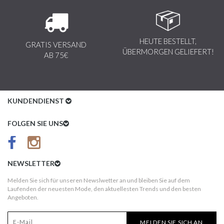
HEUTE BESTELLT,
GRATIS VERSAND
ÜBERMORGEN GELIEFERT!
AB 75€
KUNDENDIENST
Kundenservice
FOLGEN SIE UNS
AGB
Datenschutz
NEWSLETTER
Impressum
Melden Sie sich für unseren Newslwetter an und bleiben Sie auf dem
Laufenden der neuesten Mode, den aktuellesten Trends und den besten
Kundeninformationen
Angeboten.
Versandkosten
MELDEN SIE SICH AN