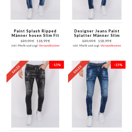
Paint Splash Ripped
Designer Jeans Paint
Männer hosen Slim Fit
Splatter Männer Slim
-1071- Blau
Fit -1072 - Blau
139,99 €
118,99 €
139,99 €
118,99 €
inkl. MwSt und zzgl.
Versandkosten
inkl. MwSt und zzgl.
Versandkosten
-15%
-15%