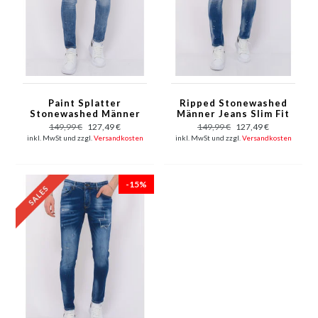
Paint Splatter
Ripped Stonewashed
Stonewashed Männer
Männer Jeans Slim Fit
Jeans Slim Fit - 1079 -
- 1073 - Blau
149,99 €
127,49 €
149,99 €
127,49 €
Blau
inkl. MwSt und zzgl.
Versandkosten
inkl. MwSt und zzgl.
Versandkosten
-15%