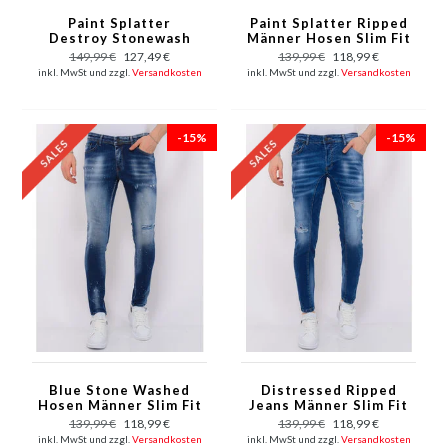
Paint Splatter
Paint Splatter Ripped
Destroy Stonewash
Männer Hosen Slim Fit
Jeans Männer Slim Fit
- 1075 - Blau
149,99 €
127,49 €
139,99 €
118,99 €
-1084 - Schwarz
inkl. MwSt und zzgl.
Versandkosten
inkl. MwSt und zzgl.
Versandkosten
-15%
-15%
Blue Stone Washed
Distressed Ripped
Hosen Männer Slim Fit
Jeans Männer Slim Fit
-1076
- 1082 - Blau
139,99 €
118,99 €
139,99 €
118,99 €
inkl. MwSt und zzgl.
Versandkosten
inkl. MwSt und zzgl.
Versandkosten