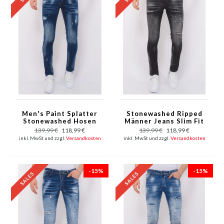
Men's Paint Splatter
Stonewashed Ripped
Stonewashed Hosen
Männer Jeans Slim Fit
Slim Fit -1077- Blau
-1085 - Schwarz
139,99 €
118,99 €
139,99 €
118,99 €
inkl. MwSt und zzgl.
Versandkosten
inkl. MwSt und zzgl.
Versandkosten
-15%
-15%