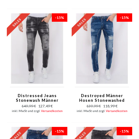
-15%
-15%
Distressed Jeans
Destroyed Männer
Stonewash Männer
Hosen Stonewashed
Slim Fit -1087-
Slim Fit - 1083 - Blau
149,99 €
127,49 €
139,99 €
118,99 €
Schwarz
inkl. MwSt und zzgl.
Versandkosten
inkl. MwSt und zzgl.
Versandkosten
-15%
-15%