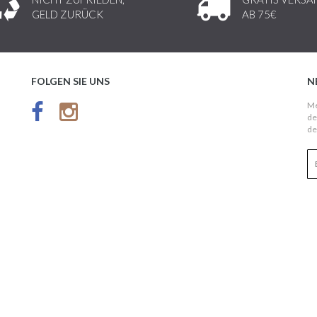
GELD ZURÜCK
AB 75€
FOLGEN SIE UNS
N
Me
de
de