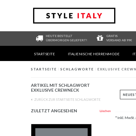
HEUTE BESTELLT
GRATIS
ÜBERMORGEN GELIEFERT!
VERSAND AB 99€
STARTSEITE
ITALIENISCHE HERRENMODE
I
STARTSEITE
/
SCHLAGWORTE
/
EXKLUSIVE CREW
ARTIKEL MIT SCHLAGWORT
EXKLUSIVE CREWNECK
ZURÜCK ZUR STARTSEITE SCHLAGWORTE
ZULETZT ANGESEHEN
Löschen
* Inkl. MwSt. 