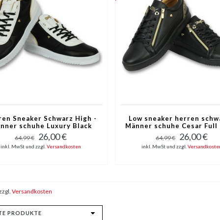
ren Sneaker Schwarz High -
Low sneaker herren schwa
nner schuhe Luxury Black
Männer schuhe Cesar Full 
White - CMS72
- CMP97
26,00 €
26,00 €
64,99 €
64,99 €
inkl. MwSt und zzgl.
Versandkosten
inkl. MwSt und zzgl.
Versandkoste
zzgl.
Versandkosten