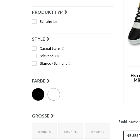
PRODUKTTYP
Schuhe
(2)
STYLE
Casual Style
(2)
Stickerei
(1)
Blanco / Schlicht
(1)
Her
Mä
FARBE
GRÖSSE
* Inkl. MwSt. 
Schuh: 40
Schuh: 41
Schuh: 42