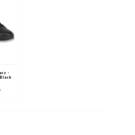
rz -
Black
n