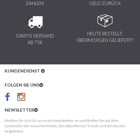
ZAHLEN!
GELD ZURÜCK
HEUTE BESTELLT,
GRATIS VERSAND
ÜBERMORGEN GELIEFERT!
AB 75€
KUNDENDIENST
Kundenservice
FOLGEN SIE UNS
AGB
Datenschutz
NEWSLETTER
Impressum
Melden Sie sich für unseren Newslwetter an und bleiben Sie auf dem
Laufenden der neuesten Mode, den aktuellesten Trends und den besten
Kundeninformationen
Angeboten.
Versandkosten