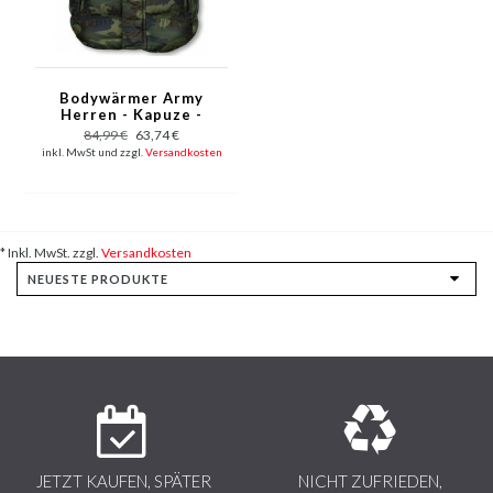
Bodywärmer Army
Herren - Kapuze -
Army Grün
84,99 €
63,74 €
inkl. MwSt und zzgl.
Versandkosten
* Inkl. MwSt. zzgl.
Versandkosten
JETZT KAUFEN, SPÄTER
NICHT ZUFRIEDEN,