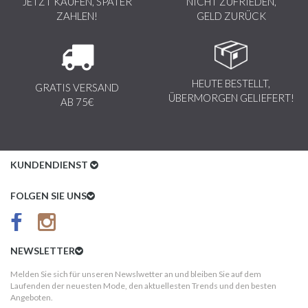
JETZT KAUFEN, SPÄTER
NICHT ZUFRIEDEN,
ZAHLEN!
GELD ZURÜCK
HEUTE BESTELLT,
GRATIS VERSAND
ÜBERMORGEN GELIEFERT!
AB 75€
KUNDENDIENST
Kundenservice
FOLGEN SIE UNS
AGB
Datenschutz
NEWSLETTER
Impressum
Melden Sie sich für unseren Newslwetter an und bleiben Sie auf dem
Laufenden der neuesten Mode, den aktuellesten Trends und den besten
Kundeninformationen
Angeboten.