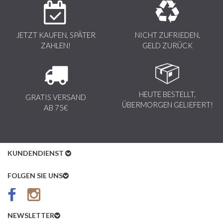
JETZT KAUFEN, SPÄTER
NICHT ZUFRIEDEN,
ZAHLEN!
GELD ZURÜCK
HEUTE BESTELLT,
GRATIS VERSAND
ÜBERMORGEN GELIEFERT!
AB 75€
KUNDENDIENST
Kundenservice
FOLGEN SIE UNS
AGB
Datenschutz
NEWSLETTER