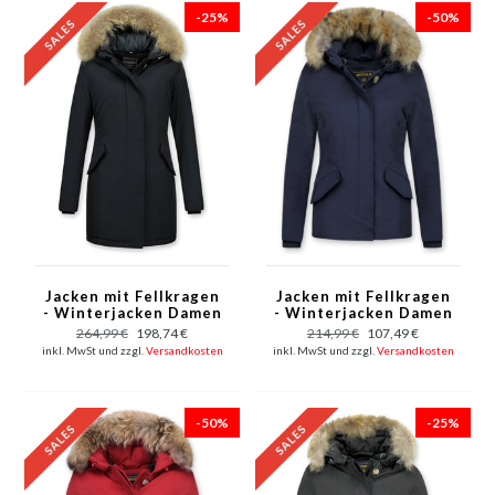
-25%
-50%
Jacken mit Fellkragen
Jacken mit Fellkragen
- Winterjacken Damen
- Winterjacken Damen
Lang - Großer
Kurze - Große
264,99 €
198,74 €
214,99 €
107,49 €
Pelzkragen - Schwarz
Pelzkragen - Wooly -
inkl. MwSt und zzgl.
Versandkosten
inkl. MwSt und zzgl.
Versandkosten
Blau
-50%
-25%