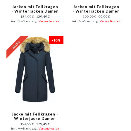
Jacken mit Fellkragen
Jacken mit Fellkragen
- Winterjacken Damen
- Winterjacken Damen
Lange - Parka Wooly -
Lange - Parka Wooly -
184,99 €
129,49 €
199,99 €
99,99 €
Paspeltasche - Blau
Paspeltasche - Rot
inkl. MwSt und zzgl.
Versandkosten
inkl. MwSt und zzgl.
Versandkosten
-10%
Jacke mit Fellkragen -
Winterjacke Damen
Lang - Parka - Blau
194,99 €
175,49 €
inkl. MwSt und zzgl.
Versandkosten