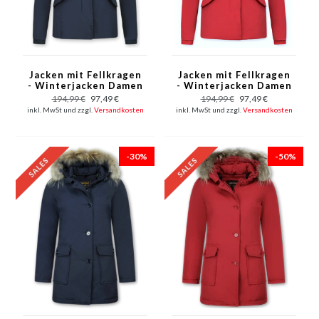
Jacken mit Fellkragen
Jacken mit Fellkragen
- Winterjacken Damen
- Winterjacken Damen
Kurze - Kleine
Kurze - Kleine
194,99 €
97,49 €
194,99 €
97,49 €
Pelzkragen - Wooly -
Pelzkragen - Wooly -
inkl. MwSt und zzgl.
Versandkosten
inkl. MwSt und zzgl.
Versandkosten
Blau
Rot
-30%
-50%