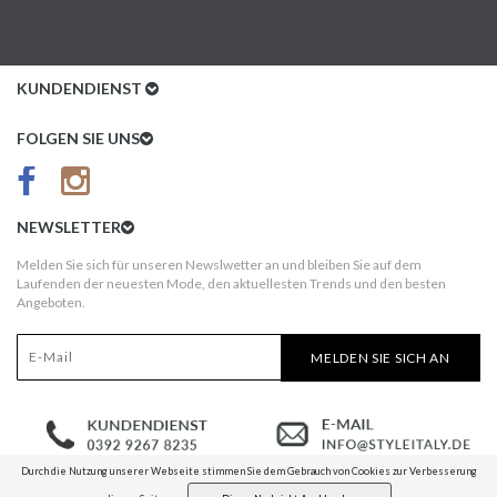
KUNDENDIENST
Kundenservice
FOLGEN SIE UNS
AGB
Datenschutz
NEWSLETTER
Impressum
Melden Sie sich für unseren Newslwetter an und bleiben Sie auf dem
Laufenden der neuesten Mode, den aktuellesten Trends und den besten
Kundeninformationen
Angeboten.
Versandkosten
MELDEN SIE SICH AN
Widerruf
Erst nach Erhalt bezahlen!
Durch die Nutzung unserer Webseite stimmen Sie dem Gebrauch von Cookies zur Verbesserung