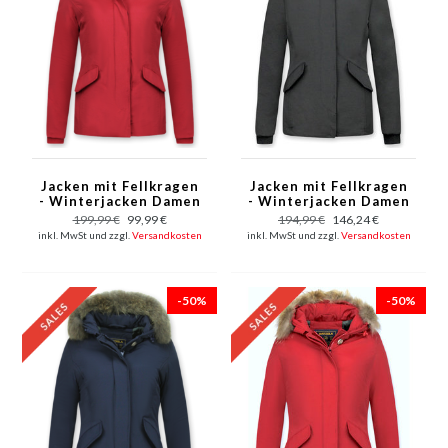
Jacken mit Fellkragen
Jacken mit Fellkragen
- Winterjacken Damen
- Winterjacken Damen
Kurze - Große
Kurze - Kleine
199,99 €
99,99 €
194,99 €
146,24 €
Pelzkragen - Wooly -
Pelzkragen - Wooly -
inkl. MwSt und zzgl.
Versandkosten
inkl. MwSt und zzgl.
Versandkosten
Rot
Schwarz
-50%
-50%