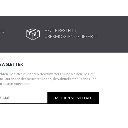
HEUTE BESTELLT,
ND
ÜBERMORGEN GELIEFERT!
EWSLETTER
lden Sie sich für unseren Newslwetter an und bleiben Sie auf
m Laufenden der neuesten Mode, den aktuellesten Trends und
n besten Angeboten.
MELDEN SIE SICH AN