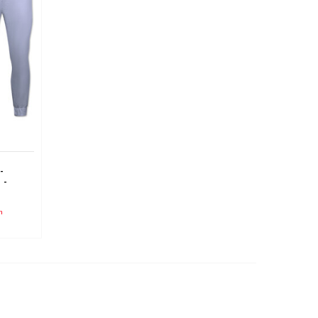
-
 -
n
eiß
n