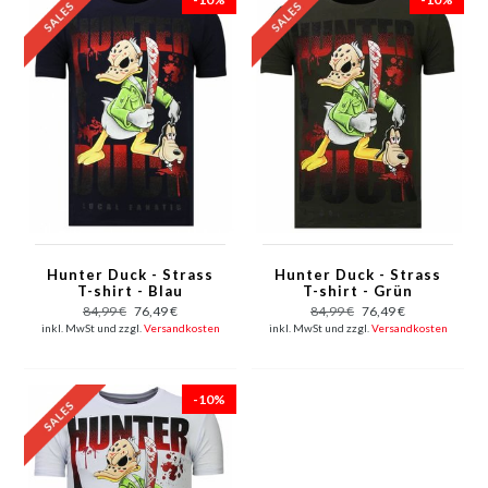
Hunter Duck - Strass
Hunter Duck - Strass
T-shirt - Blau
T-shirt - Grün
84,99 €
76,49 €
84,99 €
76,49 €
inkl. MwSt und zzgl.
Versandkosten
inkl. MwSt und zzgl.
Versandkosten
-10%