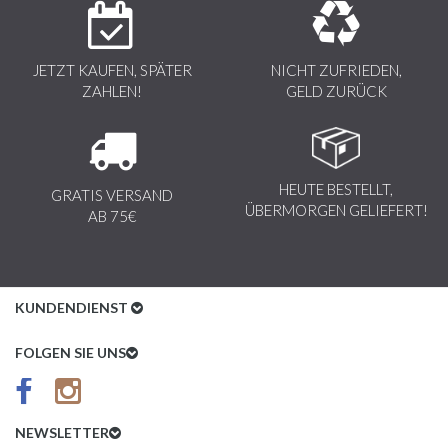
JETZT KAUFEN, SPÄTER
NICHT ZUFRIEDEN,
ZAHLEN!
GELD ZURÜCK
HEUTE BESTELLT,
GRATIS VERSAND
ÜBERMORGEN GELIEFERT!
AB 75€
KUNDENDIENST
Kundenservice
FOLGEN SIE UNS
AGB
Datenschutz
NEWSLETTER