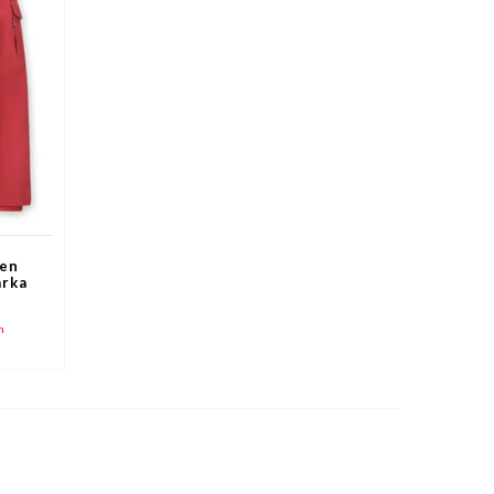
ren
arka
n