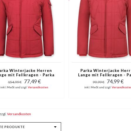
arka Winterjacke Herren
Parka Winterjacke Her
nge mit Fellkragen - Parka
Lange mit Fellkragen - P
Karo - Rot
Karo - Rot
77,49 €
74,99 €
154,99 €
99,99 €
inkl. MwSt und zzgl.
Versandkosten
inkl. MwSt und zzgl.
Versandkoste
zzgl.
Versandkosten