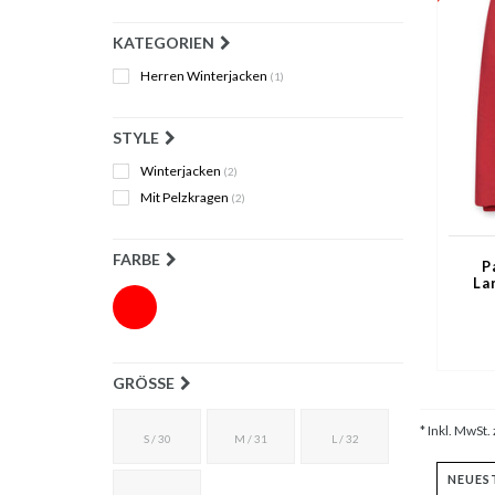
KATEGORIEN
Herren Winterjacken
(1)
STYLE
Winterjacken
(2)
Mit Pelzkragen
(2)
FARBE
P
La
GRÖSSE
* Inkl. MwSt. 
S / 30
M / 31
L / 32