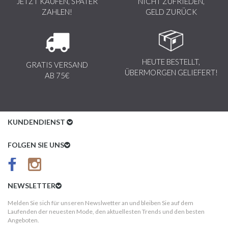
JETZT KAUFEN, SPÄTER
NICHT ZUFRIEDEN,
ZAHLEN!
GELD ZURÜCK
HEUTE BESTELLT,
GRATIS VERSAND
ÜBERMORGEN GELIEFERT!
AB 75€
KUNDENDIENST
Kundenservice
FOLGEN SIE UNS
AGB
Datenschutz
NEWSLETTER
Impressum
Melden Sie sich für unseren Newslwetter an und bleiben Sie auf dem
Laufenden der neuesten Mode, den aktuellesten Trends und den besten
Kundeninformationen
Angeboten.