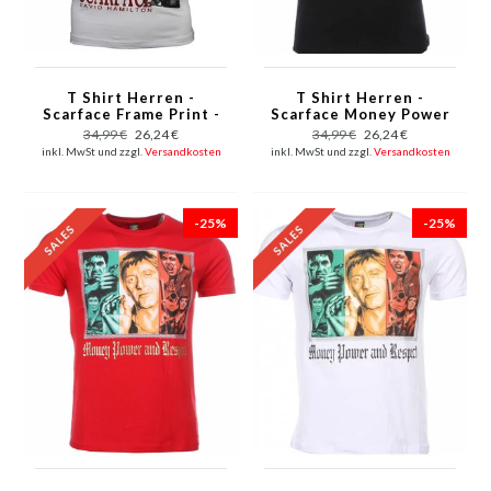
T Shirt Herren -
T Shirt Herren -
Scarface Frame Print -
Scarface Money Power
Weiß
Respect Print -
34,99 €
26,24 €
34,99 €
26,24 €
Schwarz
inkl. MwSt und zzgl.
Versandkosten
inkl. MwSt und zzgl.
Versandkosten
-25%
-25%