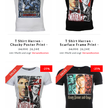
T Shirt Herren -
T Shirt Herren -
Chucky Poster Print -
Scarface Frame Print -
Weiß
Schwarz
34,99 €
26,24 €
34,99 €
26,24 €
inkl. MwSt und zzgl.
Versandkosten
inkl. MwSt und zzgl.
Versandkosten
-25%
-25%