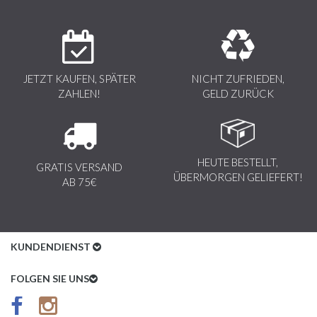
JETZT KAUFEN, SPÄTER
NICHT ZUFRIEDEN,
ZAHLEN!
GELD ZURÜCK
HEUTE BESTELLT,
GRATIS VERSAND
ÜBERMORGEN GELIEFERT!
AB 75€
KUNDENDIENST
Kundenservice
FOLGEN SIE UNS
AGB