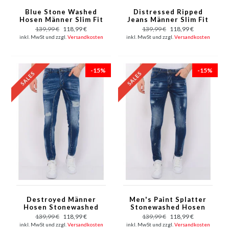
Blue Stone Washed
Distressed Ripped
Hosen Männer Slim Fit
Jeans Männer Slim Fit
-1076
- 1082 - Blau
139,99 €
118,99 €
139,99 €
118,99 €
inkl. MwSt und zzgl.
Versandkosten
inkl. MwSt und zzgl.
Versandkosten
-15%
-15%
Destroyed Männer
Men's Paint Splatter
Hosen Stonewashed
Stonewashed Hosen
Slim Fit - 1083 - Blau
Slim Fit -1077- Blau
139,99 €
118,99 €
139,99 €
118,99 €
inkl. MwSt und zzgl.
Versandkosten
inkl. MwSt und zzgl.
Versandkosten