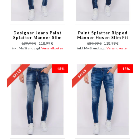
Designer Jeans Paint
Paint Splatter Ripped
Splatter Männer Slim
Männer Hosen Slim Fit
Fit -1072 - Blau
- 1075 - Blau
139,99 €
118,99 €
139,99 €
118,99 €
inkl. MwSt und zzgl.
Versandkosten
inkl. MwSt und zzgl.
Versandkosten
-15%
-15%