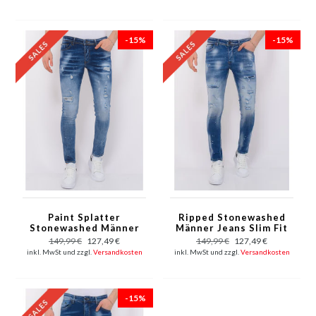
-15%
-15%
Paint Splatter
Ripped Stonewashed
Stonewashed Männer
Männer Jeans Slim Fit
Jeans Slim Fit - 1079 -
- 1073 - Blau
149,99 €
127,49 €
149,99 €
127,49 €
Blau
inkl. MwSt und zzgl.
Versandkosten
inkl. MwSt und zzgl.
Versandkosten
-15%