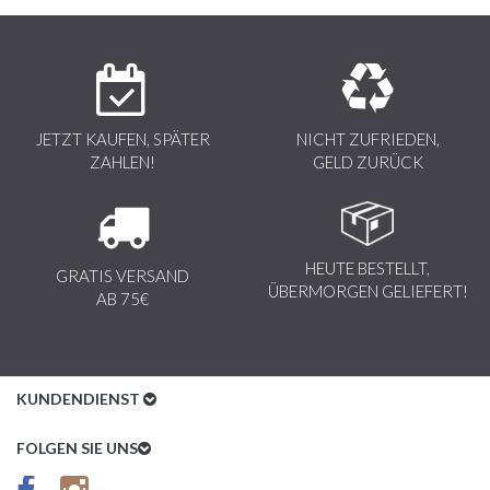
JETZT KAUFEN, SPÄTER
NICHT ZUFRIEDEN,
ZAHLEN!
GELD ZURÜCK
HEUTE BESTELLT,
GRATIS VERSAND
ÜBERMORGEN GELIEFERT!
AB 75€
KUNDENDIENST
Kundenservice
FOLGEN SIE UNS
AGB