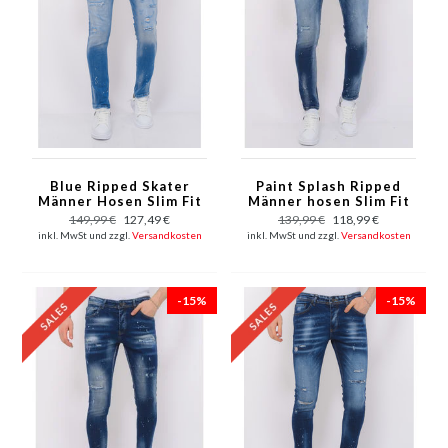
Blue Ripped Skater
Paint Splash Ripped
Männer Hosen Slim Fit
Männer hosen Slim Fit
-1078
-1071- Blau
149,99 €
127,49 €
139,99 €
118,99 €
inkl. MwSt und zzgl.
Versandkosten
inkl. MwSt und zzgl.
Versandkosten
-15%
-15%