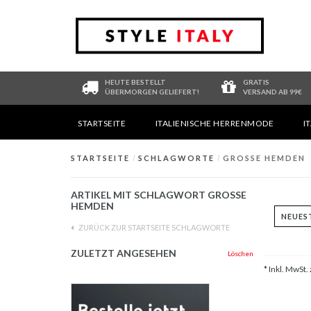
HEUTE BESTELLT
GRATIS
ÜBERMORGEN GELIEFERT!
VERSAND AB 99€
STARTSEITE
ITALIENISCHE HERRENMODE
I
STARTSEITE
/
SCHLAGWORTE
/
GROSSE HEMDEN
ARTIKEL MIT SCHLAGWORT GROSSE H
EMDEN
ZURÜCK ZUR STARTSEITE SCHLAGWORTE
ZULETZT ANGESEHEN
Löschen
* Inkl. MwSt. 