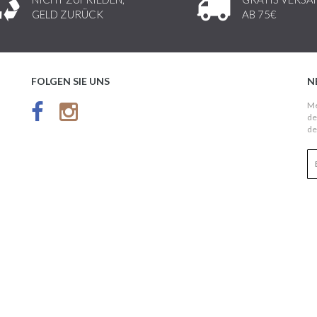
GELD ZURÜCK
AB 75€
FOLGEN SIE UNS
N
Me
de
de