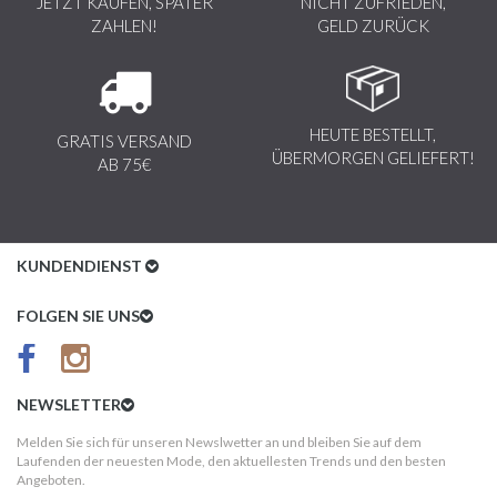
JETZT KAUFEN, SPÄTER
NICHT ZUFRIEDEN,
ZAHLEN!
GELD ZURÜCK
HEUTE BESTELLT,
GRATIS VERSAND
ÜBERMORGEN GELIEFERT!
AB 75€
KUNDENDIENST
Kundenservice
FOLGEN SIE UNS
AGB
Datenschutz
NEWSLETTER
Impressum
Melden Sie sich für unseren Newslwetter an und bleiben Sie auf dem
Laufenden der neuesten Mode, den aktuellesten Trends und den besten
Kundeninformationen
Angeboten.