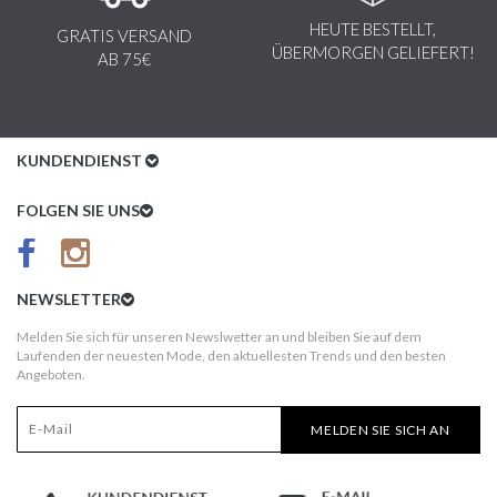
HEUTE BESTELLT,
GRATIS VERSAND
ÜBERMORGEN GELIEFERT!
AB 75€
KUNDENDIENST
Kundenservice
FOLGEN SIE UNS
AGB
Datenschutz
NEWSLETTER
Impressum
Melden Sie sich für unseren Newslwetter an und bleiben Sie auf dem
Laufenden der neuesten Mode, den aktuellesten Trends und den besten
Kundeninformationen
Angeboten.
Versandkosten
MELDEN SIE SICH AN
Widerruf
Erst nach Erhalt bezahlen!