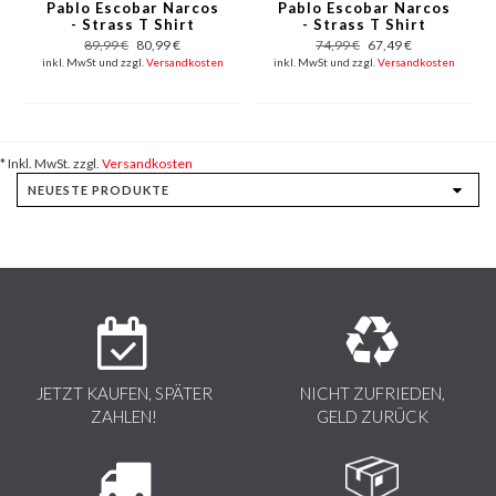
Pablo Escobar Narcos
Pablo Escobar Narcos
- Strass T Shirt
- Strass T Shirt
Herren - Grün
Herren - Navy /
89,99 €
80,99 €
74,99 €
67,49 €
Schwarz
inkl. MwSt und zzgl.
Versandkosten
inkl. MwSt und zzgl.
Versandkosten
* Inkl. MwSt. zzgl.
Versandkosten
JETZT KAUFEN, SPÄTER
NICHT ZUFRIEDEN,
ZAHLEN!
GELD ZURÜCK