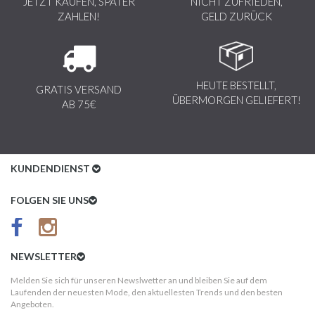
JETZT KAUFEN, SPÄTER
NICHT ZUFRIEDEN,
ZAHLEN!
GELD ZURÜCK
HEUTE BESTELLT,
GRATIS VERSAND
ÜBERMORGEN GELIEFERT!
AB 75€
KUNDENDIENST
Kundenservice
FOLGEN SIE UNS
AGB
Datenschutz
NEWSLETTER
Impressum
Melden Sie sich für unseren Newslwetter an und bleiben Sie auf dem
Laufenden der neuesten Mode, den aktuellesten Trends und den besten
Kundeninformationen
Angeboten.