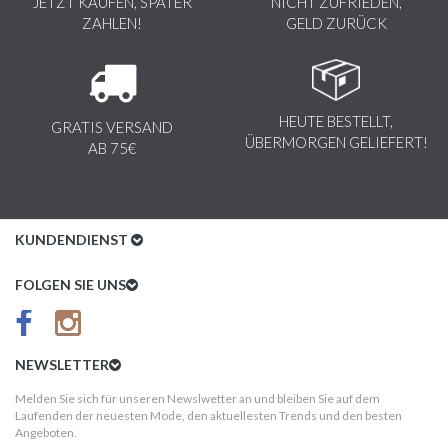
JETZT KAUFEN, SPÄTER
NICHT ZUFRIEDEN,
ZAHLEN!
GELD ZURÜCK
HEUTE BESTELLT,
GRATIS VERSAND
ÜBERMORGEN GELIEFERT!
AB 75€
KUNDENDIENST
Kundenservice
FOLGEN SIE UNS
AGB
Datenschutz
NEWSLETTER
Impressum
Melden Sie sich für unseren Newslwetter an und bleiben Sie auf dem
Laufenden der neuesten Mode, den aktuellesten Trends und den besten
Kundeninformationen
Angeboten.