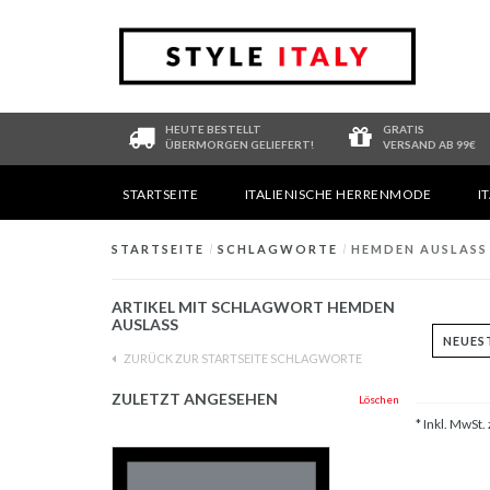
HEUTE BESTELLT
GRATIS
ÜBERMORGEN GELIEFERT!
VERSAND AB 99€
STARTSEITE
ITALIENISCHE HERRENMODE
I
STARTSEITE
/
SCHLAGWORTE
/
HEMDEN AUSLASS
ARTIKEL MIT SCHLAGWORT HEMDEN
AUSLASS
ZURÜCK ZUR STARTSEITE SCHLAGWORTE
ZULETZT ANGESEHEN
Löschen
* Inkl. MwSt. 