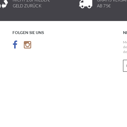
GELD ZURÜCK
AB 75€
FOLGEN SIE UNS
N
Me
de
de