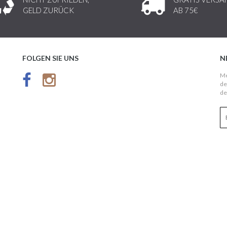
GELD ZURÜCK
AB 75€
FOLGEN SIE UNS
N
Me
de
de