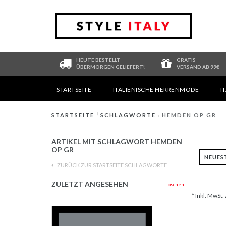
HEUTE BESTELLT
GRATIS
ÜBERMORGEN GELIEFERT!
VERSAND AB 99€
STARTSEITE
ITALIENISCHE HERRENMODE
I
STARTSEITE
/
SCHLAGWORTE
/
HEMDEN OP GR
ARTIKEL MIT SCHLAGWORT HEMDEN
OP GR
ZURÜCK ZUR STARTSEITE SCHLAGWORTE
ZULETZT ANGESEHEN
Löschen
* Inkl. MwSt. 