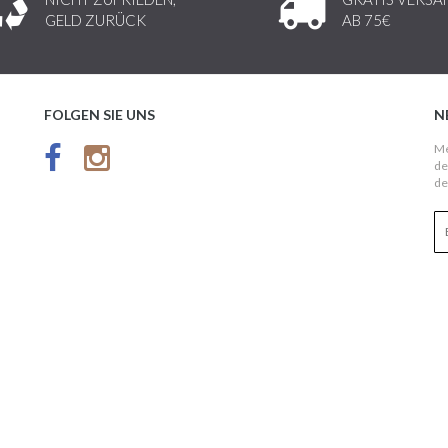
GELD ZURÜCK
AB 75€
FOLGEN SIE UNS
N
Me
de
de