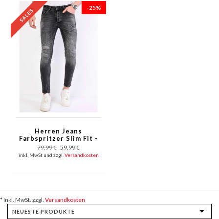
-25%
Herren Jeans
Farbspritzer Slim Fit -
1069 - Grau
79,99 €
59,99 €
inkl. MwSt und zzgl.
Versandkosten
* Inkl. MwSt. zzgl.
Versandkosten