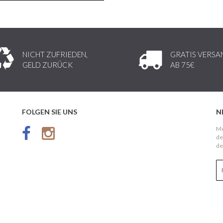
NICHT ZUFRIEDEN,
GRATIS VERSA
GELD ZURÜCK
AB 75€
FOLGEN SIE UNS
N
Me
de
de