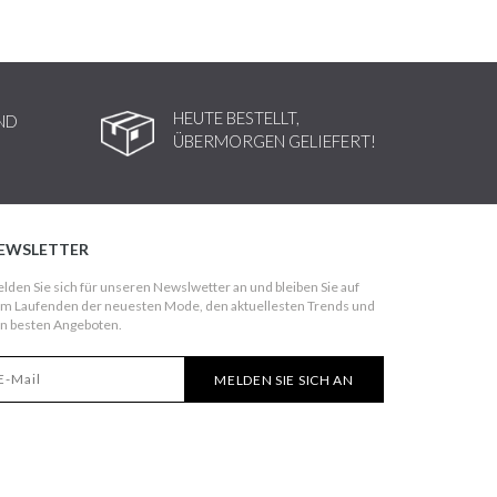
HEUTE BESTELLT,
ND
ÜBERMORGEN GELIEFERT!
EWSLETTER
lden Sie sich für unseren Newslwetter an und bleiben Sie auf
m Laufenden der neuesten Mode, den aktuellesten Trends und
n besten Angeboten.
MELDEN SIE SICH AN