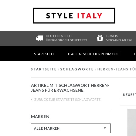
HEUTE BESTELLT
GRATIS
ÜBERMORGEN GELIEFERT!
VERSAND AB 99€
STARTSEITE
ITALIENISCHE HERRENMODE
I
STARTSEITE
/
SCHLAGWORTE
/
HERREN-JEANS F
ARTIKEL MIT SCHLAGWORT HERREN-
JEANS FÜR ERWACHSENE
ZURÜCK ZUR STARTSEITE SCHLAGWORTE
MARKEN