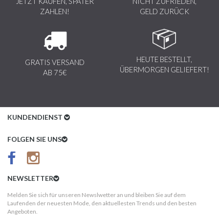
JETZT KAUFEN, SPÄTER
NICHT ZUFRIEDEN,
ZAHLEN!
GELD ZURÜCK
HEUTE BESTELLT,
GRATIS VERSAND
ÜBERMORGEN GELIEFERT!
AB 75€
KUNDENDIENST
Kundenservice
FOLGEN SIE UNS
AGB
Datenschutz
NEWSLETTER
Impressum
Melden Sie sich für unseren Newslwetter an und bleiben Sie auf dem
Laufenden der neuesten Mode, den aktuellesten Trends und den besten
Kundeninformationen
Angeboten.