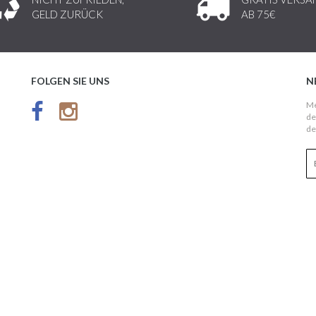
GELD ZURÜCK
AB 75€
FOLGEN SIE UNS
N
Me
de
de