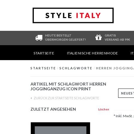
HEUTE BESTELLT
GRATIS
ÜBERMORGEN GELIEFERT!
VERSAND AB 99€
STARTSEITE
ITALIENISCHE HERRENMODE
I
STARTSEITE
/
SCHLAGWORTE
/
HERREN JOGGING
ARTIKEL MIT SCHLAGWORT HERREN
JOGGINGANZUG ICON PRINT
ZURÜCK ZUR STARTSEITE SCHLAGWORTE
ZULETZT ANGESEHEN
Löschen
* Inkl. MwSt. 