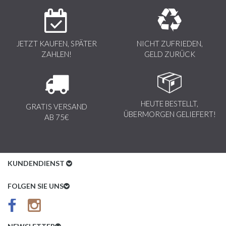
JETZT KAUFEN, SPÄTER
NICHT ZUFRIEDEN,
ZAHLEN!
GELD ZURÜCK
HEUTE BESTELLT,
GRATIS VERSAND
ÜBERMORGEN GELIEFERT!
AB 75€
KUNDENDIENST
Kundenservice
FOLGEN SIE UNS
AGB
Datenschutz