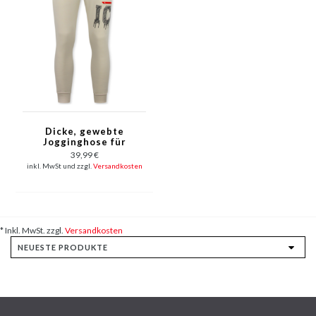
Dicke, gewebte
Jogginghose für
Herren von ICON –
39,99 €
Lange Trainingshose
inkl. MwSt und zzgl.
Versandkosten
für Herren – 5777 –
Beige
* Inkl. MwSt. zzgl.
Versandkosten