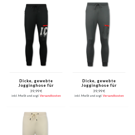
Dicke, gewebte
Dicke, gewebte
Jogginghose für
Jogginghose für
Herren von ICON –
Herren von ICON –
39,99 €
39,99 €
Lange Trainingshose
Lange Trainingshose
inkl. MwSt und zzgl.
Versandkosten
inkl. MwSt und zzgl.
Versandkosten
für Herren – 5777 –
für Herren – 5777 –
Schwarz
Grau