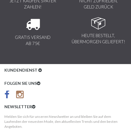
JETZT KAUFEN, SPÄTER
NICHT ZUFRIEDEN,
ZAHLEN!
GELD ZURÜCK
HEUTE BESTELLT,
GRATIS VERSAND
ÜBERMORGEN GELIEFERT!
AB 75€
KUNDENDIENST
Kundenservice
FOLGEN SIE UNS
AGB
Datenschutz
NEWSLETTER
Impressum
Melden Sie sich für unseren Newslwetter an und bleiben Sie auf dem
Laufenden der neuesten Mode, den aktuellesten Trends und den besten
Kundeninformationen
Angeboten.