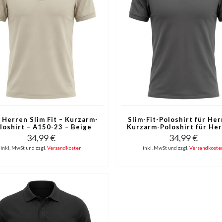
 Herren Slim Fit – Kurzarm-
Slim-Fit-Poloshirt für Her
loshirt – A150-23 – Beige
Kurzarm-Poloshirt für Her
A150-8 – Grau
34,99 €
34,99 €
inkl. MwSt und zzgl.
Versandkosten
inkl. MwSt und zzgl.
Versandkoste