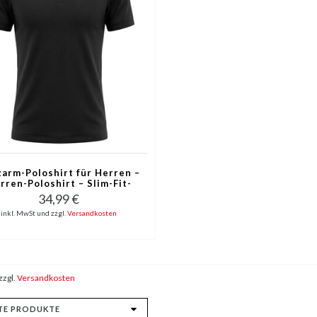
arm-Poloshirt für Herren –
rren-Poloshirt – Slim-Fit-
shirt für Herren – A150-1 –
34,99 €
Schwarz
inkl. MwSt und zzgl.
Versandkosten
zzgl.
Versandkosten