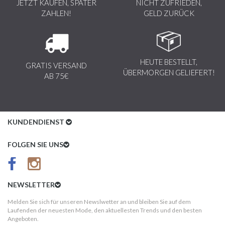
JETZT KAUFEN, SPÄTER
NICHT ZUFRIEDEN,
ZAHLEN!
GELD ZURÜCK
HEUTE BESTELLT,
GRATIS VERSAND
ÜBERMORGEN GELIEFERT!
AB 75€
KUNDENDIENST
Kundenservice
FOLGEN SIE UNS
AGB
Datenschutz
NEWSLETTER
Impressum
Melden Sie sich für unseren Newslwetter an und bleiben Sie auf dem
Laufenden der neuesten Mode, den aktuellesten Trends und den besten
Kundeninformationen
Angeboten.