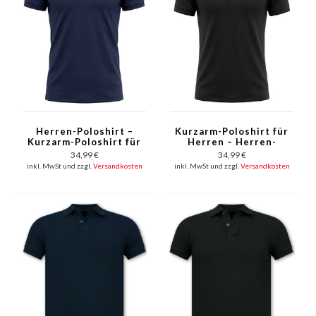
Herren-Poloshirt –
Kurzarm-Poloshirt für
Kurzarm-Poloshirt für
Herren – Herren-
Herren – Slim Fit –
Poloshirt – Slim-Fit-
34,99 €
34,99 €
A150-3 – Marineblau
Poloshirt für Herren –
inkl. MwSt und zzgl.
Versandkosten
inkl. MwSt und zzgl.
Versandkosten
A150-1 – Schwarz