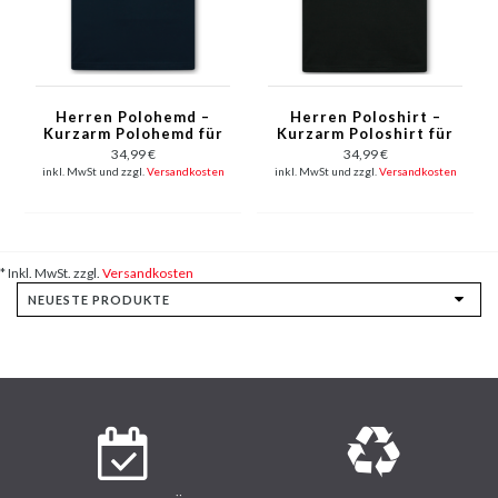
Herren Polohemd –
Herren Poloshirt –
Kurzarm Polohemd für
Kurzarm Poloshirt für
Herren – Slim Fit –
Herren – Slim Fit
34,99 €
34,99 €
A150 – Dunkelblau
Poloshirt für Herren –
inkl. MwSt und zzgl.
Versandkosten
inkl. MwSt und zzgl.
Versandkosten
A150 – Schwarz
* Inkl. MwSt. zzgl.
Versandkosten