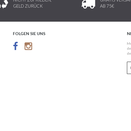
GELD ZURÜCK
AB 75€
FOLGEN SIE UNS
N
Me
de
de