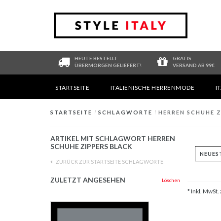
HEUTE BESTELLT
GRATIS
ÜBERMORGEN GELIEFERT!
VERSAND AB 99€
STARTSEITE
ITALIENISCHE HERRENMODE
I
STARTSEITE
/
SCHLAGWORTE
/
HERREN SCHUHE Z
ARTIKEL MIT SCHLAGWORT HERREN
SCHUHE ZIPPERS BLACK
ZURÜCK ZUR STARTSEITE SCHLAGWORTE
ZULETZT ANGESEHEN
Löschen
* Inkl. MwSt. 