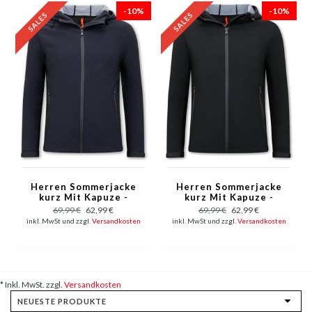
-10%
-10%
Herren Sommerjacke
Herren Sommerjacke
kurz Mit Kapuze -
kurz Mit Kapuze -
7903 - Blau
7903 - Schwarz
69,99 €
62,99 €
69,99 €
62,99 €
inkl. MwSt und zzgl.
Versandkosten
inkl. MwSt und zzgl.
Versandkosten
* Inkl. MwSt. zzgl.
Versandkosten