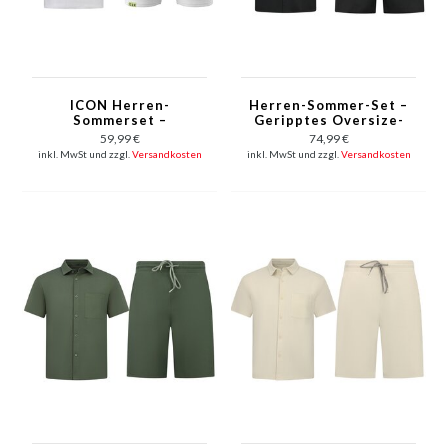
ICON Herren-
Herren-Sommer-Set –
Sommerset –
Geripptes Oversize-
Oversize-T-Shirt und
Hemd und Shorts –
59,99 €
74,99 €
Shorts – Twinset –
Zweiteiliges Set – F-
inkl. MwSt und zzgl.
Versandkosten
inkl. MwSt und zzgl.
Versandkosten
2096 – Weiß
5830 – Schwarz