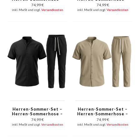
Hemd und Hose –
Hemd und Hose –
74,99 €
74,99 €
Twinset – C211 – Weiß
Zweiteiler – C211 –
inkl. MwSt und zzgl.
Versandkosten
inkl. MwSt und zzgl.
Versandkosten
Grau
Herren-Sommer-Set –
Herren-Sommer-Set –
Herren-Sommerhose –
Herren-Sommerhose –
Hemd und Hose –
Hemd und Hose –
74,99 €
74,99 €
Twinset – C211 –
Zweiteiler – C211 –
inkl. MwSt und zzgl.
Versandkosten
inkl. MwSt und zzgl.
Versandkosten
Schwarz
Braun