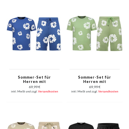
Sommer-Set für
Sommer-Set für
Herren mit
Herren mit
Blumenmuster –
Blumenmuster –
69,99 €
69,99 €
Blumenanzug mit
Blumenanzug mit
inkl. MwSt und zzgl.
Versandkosten
inkl. MwSt und zzgl.
Versandkosten
Shorts, Herren-
Shorts, Herren-
Twinset – 1770 –
Twinset – 1770 – Grün
Marineblau