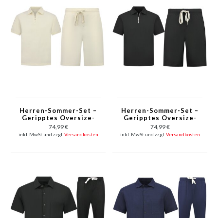
Herren-Sommer-Set –
Herren-Sommer-Set –
Geripptes Oversize-
Geripptes Oversize-
Poloshirt und Shorts –
Poloshirt und Shorts –
74,99 €
74,99 €
Kombi-Set – F-5827 –
Kombi-Set – F-5827 –
inkl. MwSt und zzgl.
Versandkosten
inkl. MwSt und zzgl.
Versandkosten
Beige
Schwarz