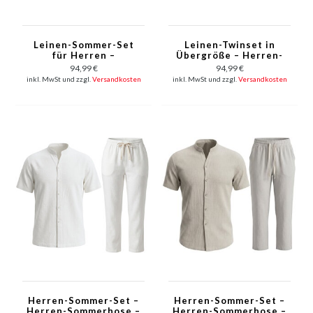
Leinen-Sommer-Set
Leinen-Twinset in
für Herren –
Übergröße – Herren-
Oversized Twinset –
Sommerset –
94,99 €
94,99 €
Leinenhemd für
Leinenhemd und
inkl. MwSt und zzgl.
Versandkosten
inkl. MwSt und zzgl.
Versandkosten
Herren – Leinenhose
Leinenhose – 7165 –
für Herren – 7165 –
Braun
Beige
Herren-Sommer-Set –
Herren-Sommer-Set –
Herren-Sommerhose –
Herren-Sommerhose –