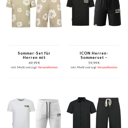
Sommer-Set für
ICON Herren-
Herren mit
Sommerset –
Blumenmuster –
Oversize-T-Shirt und
69,99 €
59,99 €
Blumenanzug mit
Shorts – Twinset –
inkl. MwSt und zzgl.
Versandkosten
inkl. MwSt und zzgl.
Versandkosten
Shorts, Herren-
2096 – Schwarz
Twinset – 1770 –
Braun