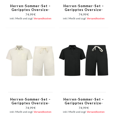
Herren-Sommer-Set –
Herren-Sommer-Set –
Geripptes Oversize-
Geripptes Oversize-
Hemd und Shorts –
Hemd und Shorts –
74,99 €
74,99 €
Zweiteiliges Set – F-
Zweiteiliges Set – F-
inkl. MwSt und zzgl.
Versandkosten
inkl. MwSt und zzgl.
Versandkosten
5830 – Grün
5830 – Beige
Herren-Sommer-Set –
Herren-Sommer-Set –
Geripptes Oversize-
Geripptes Oversize-
Poloshirt –
Poloshirt –
74,99 €
74,99 €
Herrenshorts /
Herrenshorts /
inkl. MwSt und zzgl.
Versandkosten
inkl. MwSt und zzgl.
Versandkosten