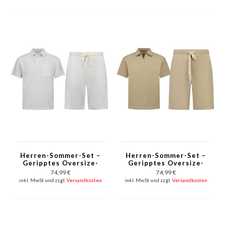
Herren-Oversize-T-
Herren-Oversize-T-
Shirt – Twinset – F-
Shirt – Twinset – F-
5828 – Beige
5828 – Schwarz
Herren-Sommer-Set –
Herren-Sommer-Set –
Geripptes Oversize-
Geripptes Oversize-
Poloshirt –
Poloshirt und Shorts –
74,99 €
74,99 €
Herrenshorts /
Kombi-Set – F-5827 –
inkl. MwSt und zzgl.
Versandkosten
inkl. MwSt und zzgl.
Versandkosten
Herren-Oversize-T-
Braun
Shirt – Twinset – F-
5828 – Grau