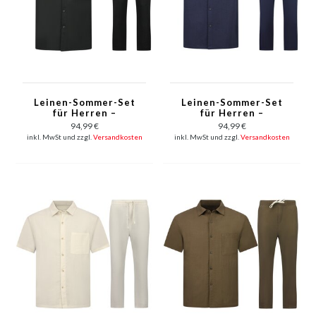
Leinen-Sommer-Set
Leinen-Sommer-Set
für Herren –
für Herren –
Oversized Twinset –
Oversized Twinset –
94,99 €
94,99 €
Leinenhose für
Leinenhose für
inkl. MwSt und zzgl.
Versandkosten
inkl. MwSt und zzgl.
Versandkosten
Herren – Leinenhemd
Herren – Leinenhemd
für Herren – 7165 –
für Herren – 7165 –
Schwarz
Blau