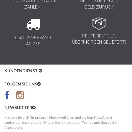
JETZT KAUFEN, SPÄTER
NICHT ZUFRIEDEN,
ZAHLEN!
GELD ZURÜCK
HEUTE BESTELLT,
GRATIS VERSAND
ÜBERMORGEN GELIEFERT!
AB 75€
KUNDENDIENST
Kundenservice
FOLGEN SIE UNS
AGB
Datenschutz
NEWSLETTER
Impressum
Melden Sie sich für unseren Newslwetter an und bleiben Sie auf dem
Laufenden der neuesten Mode, den aktuellesten Trends und den besten
Kundeninformationen
Angeboten.