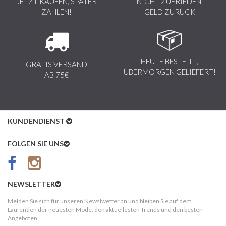
JETZT KAUFEN, SPÄTER
NICHT ZUFRIEDEN,
ZAHLEN!
GELD ZURÜCK
HEUTE BESTELLT,
GRATIS VERSAND
ÜBERMORGEN GELIEFERT!
AB 75€
KUNDENDIENST
Kundenservice
FOLGEN SIE UNS
AGB
Datenschutz
NEWSLETTER
Impressum
Melden Sie sich für unseren Newslwetter an und bleiben Sie auf dem
Laufenden der neuesten Mode, den aktuellesten Trends und den besten
Kundeninformationen
Angeboten.