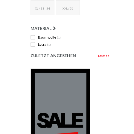
XL / 33 - 34
XXL / 36
MATERIAL
Baumwolle
(1)
Lycra
(1)
ZULETZT ANGESEHEN
Löschen