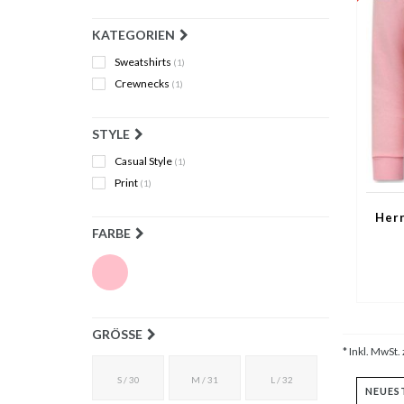
KATEGORIEN
Sweatshirts
(1)
Crewnecks
(1)
STYLE
Casual Style
(1)
Print
(1)
Herr
FARBE
GRÖSSE
* Inkl. MwSt. 
S / 30
M / 31
L / 32