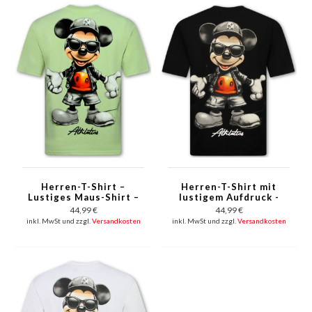
Herren-T-Shirt –
Herren-T-Shirt mit
Lustiges Maus-Shirt –
lustigem Aufdruck -
Herren-T-Shirt mit
Herren-T-Shirt -
44,99 €
44,99 €
witzigem Aufdruck –
Herren-T-Shirt mit
inkl. MwSt und zzgl.
Versandkosten
inkl. MwSt und zzgl.
Versandkosten
Herren-T-Shirt mit
Aufdruck - Lustiges
Aufdruck – 1975 –
Shirt mit Mausmotiv -
Grün
1975 - Schwarz