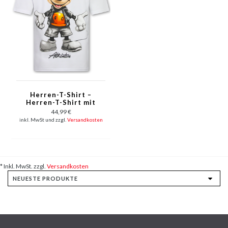
Herren-T-Shirt –
Herren-T-Shirt mit
lustigem Aufdruck –
44,99 €
Herren-T-Shirt mit
inkl. MwSt und zzgl.
Versandkosten
Aufdruck – Lustiges
Shirt mit Mausmotiv –
1975 – Weiß
* Inkl. MwSt. zzgl.
Versandkosten