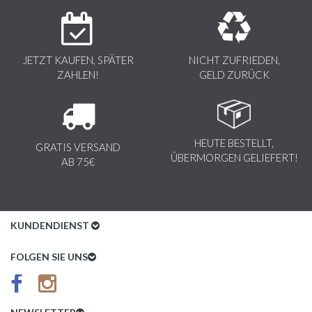
JETZT KAUFEN, SPÄTER
NICHT ZUFRIEDEN,
ZAHLEN!
GELD ZURÜCK
HEUTE BESTELLT,
GRATIS VERSAND
ÜBERMORGEN GELIEFERT!
AB 75€
KUNDENDIENST
Kundenservice
FOLGEN SIE UNS
AGB
Datenschutz