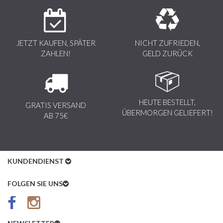
JETZT KAUFEN, SPÄTER
NICHT ZUFRIEDEN,
ZAHLEN!
GELD ZURÜCK
HEUTE BESTELLT,
GRATIS VERSAND
ÜBERMORGEN GELIEFERT!
AB 75€
KUNDENDIENST
Kundenservice
FOLGEN SIE UNS
AGB
Datenschutz