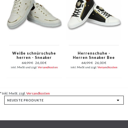
Weiße schnürschuhe
Herrenschuhe -
herren - Sneaker
Herren Sneaker Bee
männer Luxury White
Black White Gold -
64,99 €
26,00 €
64,99 €
26,00 €
- CMS71
CMS 97 - Weiß /
inkl. MwSt und zzgl.
Versandkosten
inkl. MwSt und zzgl.
Versandkosten
Schwarz
* Inkl. MwSt. zzgl.
Versandkosten