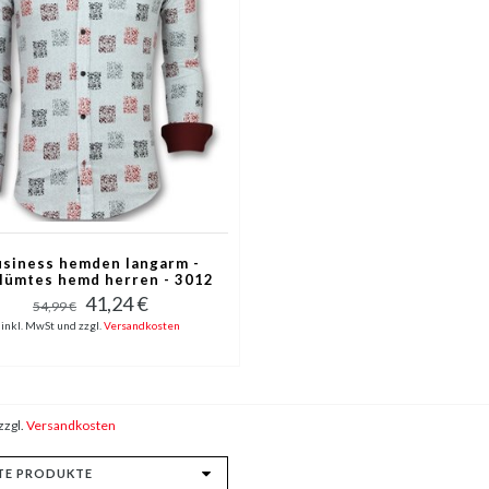
siness hemden langarm -
lümtes hemd herren - 3012
- Weib
41,24 €
54,99 €
inkl. MwSt und zzgl.
Versandkosten
zzgl.
Versandkosten