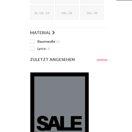
XL / 33 - 34
XXL / 36
3XL / 38
MATERIAL
Baumwolle
(1)
Lycra
(1)
ZULETZT ANGESEHEN
Löschen