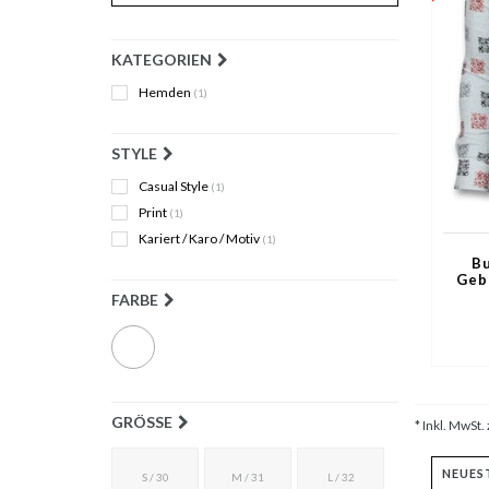
KATEGORIEN
Hemden
(1)
STYLE
Casual Style
(1)
Print
(1)
Kariert / Karo / Motiv
(1)
Bu
Geb
FARBE
GRÖSSE
* Inkl. MwSt. 
S / 30
M / 31
L / 32