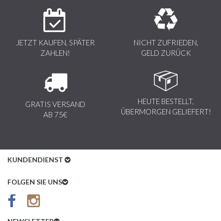
JETZT KAUFEN, SPÄTER
NICHT ZUFRIEDEN,
ZAHLEN!
GELD ZURÜCK
HEUTE BESTELLT,
GRATIS VERSAND
ÜBERMORGEN GELIEFERT!
AB 75€
KUNDENDIENST
Kundenservice
FOLGEN SIE UNS
AGB
Datenschutz