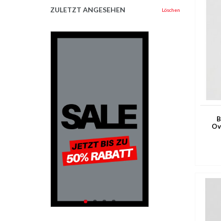
ZULETZT ANGESEHEN
Löschen
B
Ov
Erw