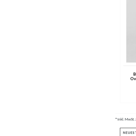
B
Ov
Er
* Inkl. MwSt. 