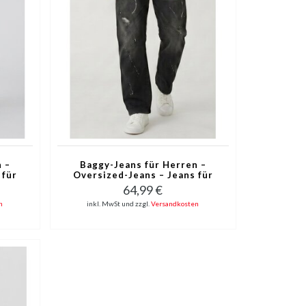
 –
Baggy-Jeans für Herren –
 für
Oversized-Jeans – Jeans für
Blau
Erwachsene – JC8167N –
64,99 €
Schwarz
n
inkl. MwSt und zzgl.
Versandkosten