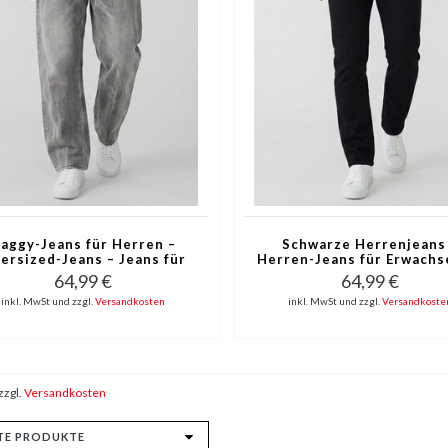
aggy-Jeans für Herren –
Schwarze Herrenjeans
ersized-Jeans – Jeans für
Herren-Jeans für Erwachs
wachsene – YX3606 – Grau
Jeans in normaler Passfo
64,99 €
64,99 €
Stretch-Jeans YG-3423
inkl. MwSt und zzgl.
Versandkosten
inkl. MwSt und zzgl.
Versandkoste
Schwarz
zzgl.
Versandkosten