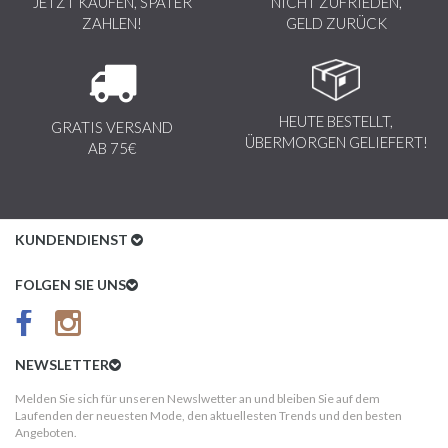
JETZT KAUFEN, SPÄTER
NICHT ZUFRIEDEN,
ZAHLEN!
GELD ZURÜCK
HEUTE BESTELLT,
GRATIS VERSAND
ÜBERMORGEN GELIEFERT!
AB 75€
KUNDENDIENST
Kundenservice
FOLGEN SIE UNS
AGB
Datenschutz
NEWSLETTER
Impressum
Melden Sie sich für unseren Newslwetter an und bleiben Sie auf dem
Laufenden der neuesten Mode, den aktuellesten Trends und den besten
Kundeninformationen
Angeboten.