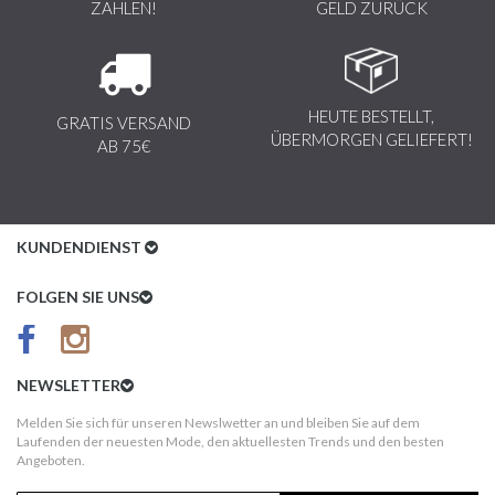
ZAHLEN!
GELD ZURÜCK
HEUTE BESTELLT,
GRATIS VERSAND
ÜBERMORGEN GELIEFERT!
AB 75€
KUNDENDIENST
Kundenservice
FOLGEN SIE UNS
AGB
Datenschutz
NEWSLETTER
Impressum
Melden Sie sich für unseren Newslwetter an und bleiben Sie auf dem
Laufenden der neuesten Mode, den aktuellesten Trends und den besten
Kundeninformationen
Angeboten.
Versandkosten