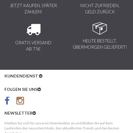
JETZT KAUFEN, SPÄTER
NICHT ZUFRIEDEN,
ZAHLEN!
GELD ZURÜCK
HEUTE BESTELLT,
GRATIS VERSAND
ÜBERMORGEN GELIEFERT!
AB 75€
KUNDENDIENST
Kundenservice
FOLGEN SIE UNS
AGB
Datenschutz
NEWSLETTER
Impressum
Melden Sie sich für unseren Newslwetter an und bleiben Sie auf dem
Laufenden der neuesten Mode, den aktuellesten Trends und den besten
Kundeninformationen