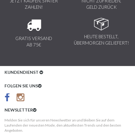
JETZT KAUFEN, SPÄTER
NICHT ZUFRIEDEN,
ZAHLEN!
GELD ZURÜCK
HEUTE BESTELLT,
GRATIS VERSAND
ÜBERMORGEN GELIEFERT!
AB 75€
KUNDENDIENST
Kundenservice
FOLGEN SIE UNS
AGB
Datenschutz
NEWSLETTER
Impressum
Melden Sie sich für unseren Newslwetter an und bleiben Sie auf dem
Laufenden der neuesten Mode, den aktuellesten Trends und den besten
Kundeninformationen
Angeboten.