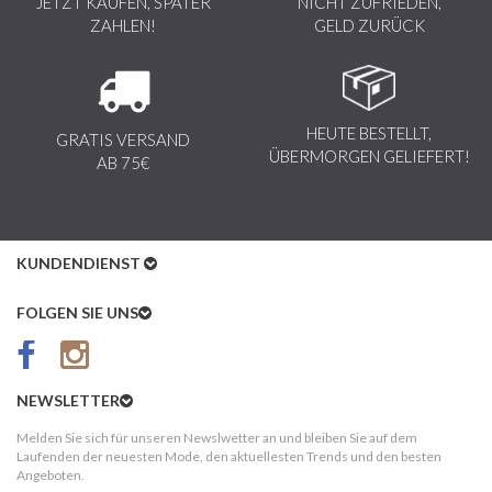
JETZT KAUFEN, SPÄTER
NICHT ZUFRIEDEN,
ZAHLEN!
GELD ZURÜCK
HEUTE BESTELLT,
GRATIS VERSAND
ÜBERMORGEN GELIEFERT!
AB 75€
KUNDENDIENST
Kundenservice
FOLGEN SIE UNS
AGB
Datenschutz
NEWSLETTER
Impressum
Melden Sie sich für unseren Newslwetter an und bleiben Sie auf dem
Laufenden der neuesten Mode, den aktuellesten Trends und den besten
Kundeninformationen
Angeboten.