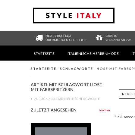
HEUTE BESTELLT
GRATIS
ÜBERMORGEN GELIEFERT!
VERSAND AB 99€
STARTSEITE
ITALIENISCHE HERRENMODE
I
STARTSEITE
/
SCHLAGWORTE
/
HOSE MIT FARBSP
ARTIKEL MIT SCHLAGWORT HOSE
MIT FARBSPRITZERN
ZURÜCK ZUR STARTSEITE SCHLAGWORTE
ZULETZT ANGESEHEN
Löschen
* Inkl. MwSt. 