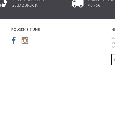
GELD ZURÜCK
AB 75€
FOLGEN SIE UNS
N
Me
de
de