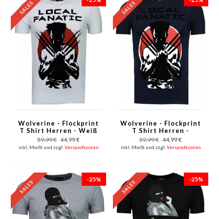
Wolverine - Flockprint
Wolverine - Flockprint
T Shirt Herren - Weiß
T Shirt Herren -
Marine Blau
59,99 €
44,99 €
59,99 €
44,99 €
inkl. MwSt und zzgl.
Versandkosten
inkl. MwSt und zzgl.
Versandkosten
-25%
-25%