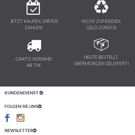
JETZT KAUFEN, SPÄTER
NICHT ZUFRIEDEN,
ZAHLEN!
GELD ZURÜCK
HEUTE BESTELLT,
GRATIS VERSAND
ÜBERMORGEN GELIEFERT!
AB 75€
KUNDENDIENST
Kundenservice
FOLGEN SIE UNS
AGB
Datenschutz
NEWSLETTER