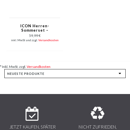
ICON Herren-
Sommerset –
Oversize-T-Shirt und
59,99 €
Shorts – Twinset –
inkl. MwSt und zzgl.
Versandkosten
2096 – Weiß
* Inkl. MwSt. zzgl.
Versandkosten
JETZT KAUFEN, SPÄTER
NICHT ZUFRIEDEN,