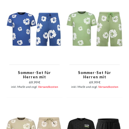
Sommer-Set für
Sommer-Set für
Herren mit
Herren mit
Blumenmuster –
Blumenmuster –
69,99 €
69,99 €
Blumenanzug mit
Blumenanzug mit
inkl. MwSt und zzgl.
Versandkosten
inkl. MwSt und zzgl.
Versandkosten
Shorts, Herren-
Shorts, Herren-
Twinset – 1770 –
Twinset – 1770 – Grün
Marineblau