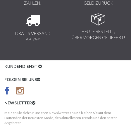
ZAHLEN!
GELD ZURÜCK
HEUTE BESTELLT,
GRATIS VERSAND
ÜBERMORGEN GELIEFERT!
AB 75€
KUNDENDIENST
Kundenservice
FOLGEN SIE UNS
AGB
Datenschutz
NEWSLETTER
Impressum
Melden Sie sich für unseren Newslwetter an und bleiben Sie auf dem
Laufenden der neuesten Mode, den aktuellesten Trends und den besten
Kundeninformationen
Angeboten.
Versandkosten