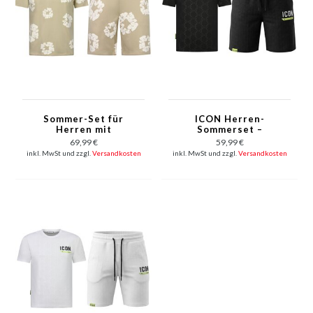
Sommer-Set für
ICON Herren-
Herren mit
Sommerset –
Blumenmuster –
Oversize-T-Shirt und
69,99 €
59,99 €
Blumenanzug mit
Shorts – Twinset –
inkl. MwSt und zzgl.
Versandkosten
inkl. MwSt und zzgl.
Versandkosten
Shorts, Herren-
2096 – Schwarz
Twinset – 1770 –
Braun